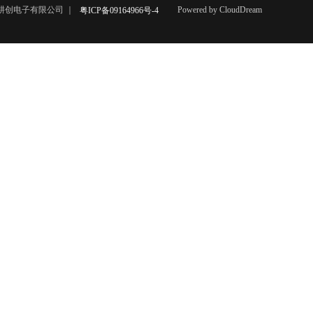
市耕创电子有限公司 ｜
Powered by CloudDream
粤ICP备09164966号-4