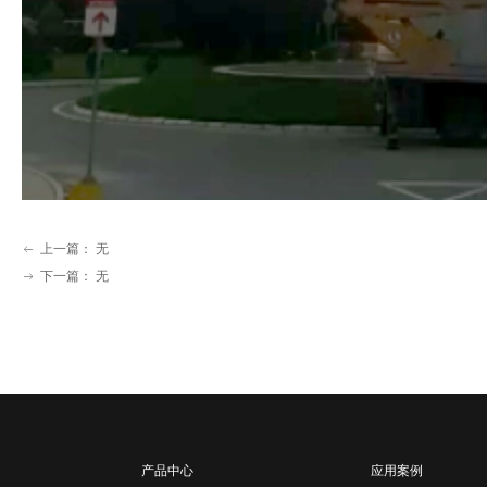
上一篇：
无
ꂃ
下一篇：
无
ꁹ
产品中心
应用案例