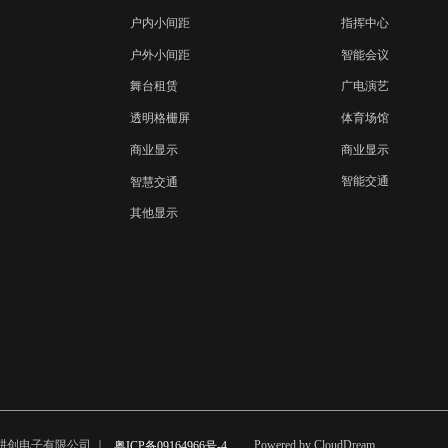
户内小间距
指挥中心
智能会议
户外小间距
广电演艺
舞台租赁
体育场馆
透明格栅屏
商业显示
商业显示
智能交通
智慧交通
其他显示
市耕创电子有限公司 ｜
Powered by CloudDream
粤ICP备09164966号-4