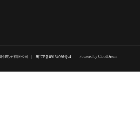
市耕创电子有限公司 ｜
Powered by CloudDream
粤ICP备09164966号-4