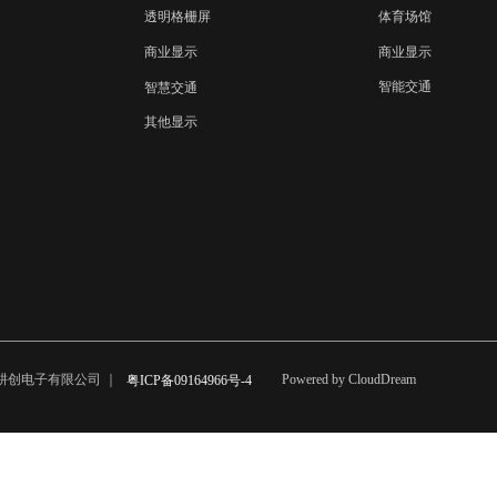
体育场馆
透明格栅屏
商业显示
商业显示
智能交通
智慧交通
其他显示
市耕创电子有限公司 ｜
Powered by CloudDream
粤ICP备09164966号-4