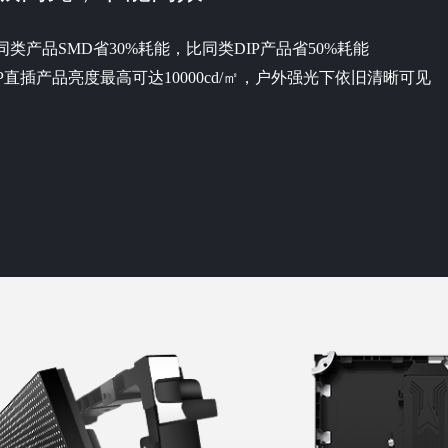
同类产品SMD省30%耗能，比同类DIP产品省50%耗能
IP直插产品亮度最高可达10000cd/㎡，户外强光下依旧清晰可见