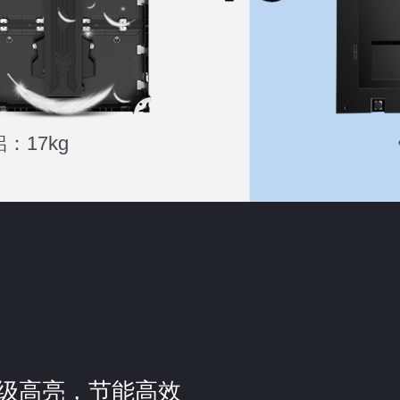
：17kg
级高亮，节能高效