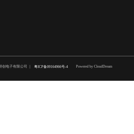
市耕创电子有限公司 ｜
Powered by CloudDream
粤ICP备09164966号-4