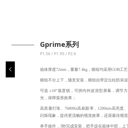
Gprime系列
P1.56 / P1.95 / P2.6
넳
箱体厚度72mm，重量7.4kg，模组均采用GOB
模组不分上下，随意安装，模组自带定位柱防呆设
可选 ±10°弧度锁，可拼内外波浪型屏幕，调
光，保障弧形效果；
高质量灯珠、7680Hz高刷新率，1200nits高亮
闪烁现象，提供更流畅的视觉效果，还原最佳视觉
单手操作，3秒完成安装，把手设在箱体中部，上